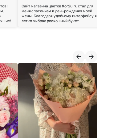
тов!
Сайт магазина цветов flor2u.ru стал для
Покупкой остался
им.
меня спасением в день рождения моей
доставки осущес
м
жены. Благодаря удобному интерфейсу я
качество цветов 
учшие!
легко выбрал роскошный букет.
добросовестно.