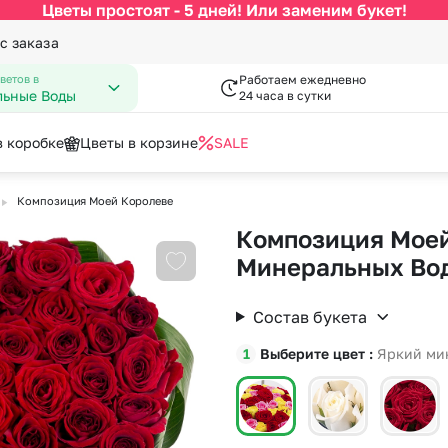
Цветы простоят - 5 дней! Или заменим букет!
с заказа
ветов в
Работаем ежедневно
ьные Воды
24 часа в сутки
в коробке
Цветы в корзине
SALE
▶
Композиция Моей Королеве
По цвету
Категории
писка из роддома
нфеты к букетам
День Рождения
Открытки
Композиция Моей
 Февраля
День Учителя
за
Разноцветные розы
По виду цветка
С
Минеральных Во
Добавить в избранное
Марта
Новый Год
Букеты до 2500 руб
Ав
мая
Пасха
Состав букета
Распродажа
Цв
пускной
Последний звонок
Букеты от 4000 руб. (премиу
Цв
Выберите цвет
Яркий ми
довщина
Повышение
я роза
Букеты 2500 - 4000 руб.
До
Букеты 1500 - 2600 руб.
До
Недорогие цветы
До