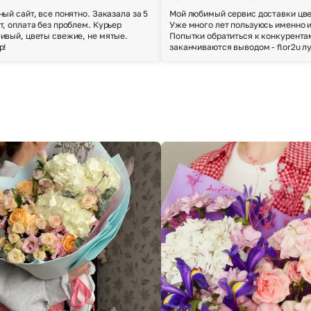
ный сайт, все понятно. Заказала за 5
Мой любимый сервис доставки цве
т, оплата без проблем. Курьер
Уже много лет пользуюсь именно 
ивый, цветы свежие, не мятые.
Попытки обратиться к конкурента
р!
заканчиваются выводом - flor2u л
Выберите город доставки
Или выберите из популярных
Москва и МО
Санкт-Петербург