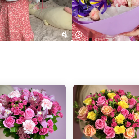
Нижний Новгород
Самара
Казань
Уфа
Челябинск
Екатеринбург
Новосибирск
Омск
Волгоград
Воронеж