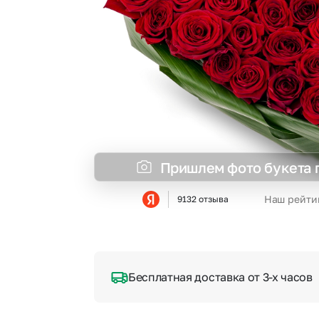
Гипсофила
Суккуленты
Гортензии
Тюльпаны
Ирисы
Фрезия
Каллы
Эустома
Пришлем фото букета 
Наш рейти
9132 отзыва
Бесплатная доставка от 3-х часов