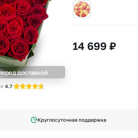
Insta букеты
До
Хиты продаж
Че
Новинки
Все категории
14 699
₽
перед доставкой
4.7
нг
Круглосуточная поддержка