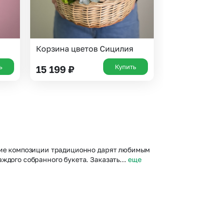
Корзина цветов Сицилия
ь
Купить
15 199
₽
акие композиции традиционно дарят любимым
аждого собранного букета. Заказать…
еще