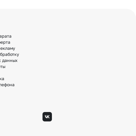
врата
ферта
рекламу
обработку
х данных
оты
ка
лефона