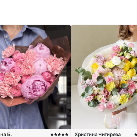
на Б.
Христина Чигирева