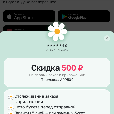
в неделю. Даже без перерыва!
4.9
О компании
75 тыс. оценок
О нас
Клиентам
Гарантии
Скидка
500
₽
Каталог
Полезное
Отзывы
Акции и бонусы
Вакансии
На первый заказ в приложении!
Политика возврата
Способы оплаты
Сертификаты
Промокод: APP500
Публичная оферта
Доставка
Контакты
Согласие на рекламу
Вопросы – ответы
Согласие на обработку персональных данных
Фотографии клиентов
Отслеживание заказа
Правила работы в праздники
Корпоративным клиентам
info@flor2u.ru
в приложении
Для улучшения работы сайта мы используем
E-mail подписка
файлы cookies.
По номеру телефона
Фото букета перед отправкой
Карта сайта
Гарантия 5 дней — или заменим букет
Продолжая его использование, вы соглашаетесь с