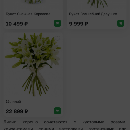
Букет Снежная Королева
Букет Волшебной Девушке
10 499
₽
9 999
₽
Добавить в избранное
15 лилий
22 899
₽
Лилии хорошо сочетаются с кустовыми розами,
хризантемами, синими маттиолами, гортензиями или