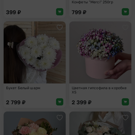
Конфеты "Merci" 250гр
399
₽
799
₽
Добавить в избранное
Доба
Букет Белый шарм
Цветная гипсофила в коробке
XS
2 799
₽
2 399
₽
Добавить в избранное
Доба