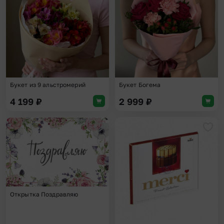
Букет из 9 альстромерий
Букет Богема
4 199
₽
2 999
₽
Добавить в избранное
Доба
Открытка Поздравляю