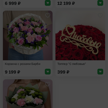
6 999
₽
12 199
₽
Добавить в избранное
Доба
Корзина с розами Барби
Топпер "С любовью"
9 199
₽
399
₽
Добавить в избранное