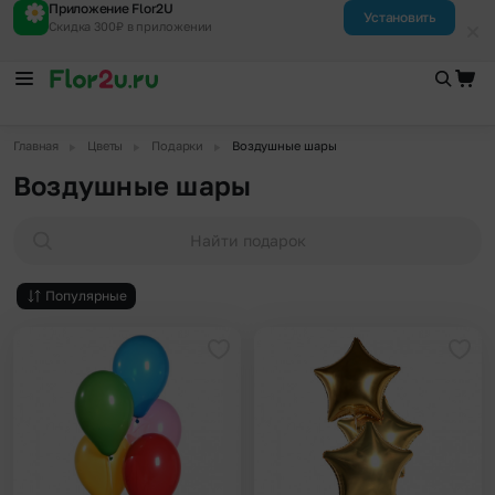
Приложение Flor2U
Установить
Скидка 300₽ в приложении
▶
▶
▶
Главная
Цветы
Подарки
Воздушные шары
Воздушные шары
Найти подарок
Популярные
Добавить в избранное
Доба