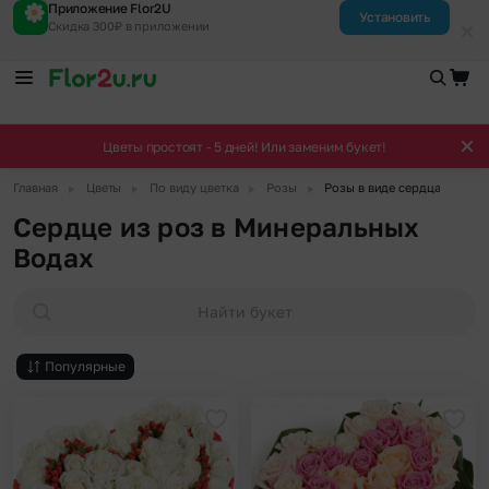
Приложение Flor2U
Установить
Скидка 300₽ в приложении
Цветы простоят - 5 дней! Или заменим букет!
▶
▶
▶
▶
Главная
Цветы
По виду цветка
Розы
Розы в виде сердца
Сердце из роз в Минеральных
Водах
Найти букет
Популярные
Добавить в избранное
Доба