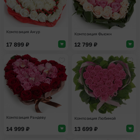
Композиция Амур
Композиция Фьюжн
17 899
₽
12 799
₽
Добавить в избранное
Доба
Композиция Рандеву
Композиция Любимой
14 999
₽
13 699
₽