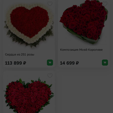
Добавить в избранное
Доба
Композиция Моей Королеве
Сердце из 251 розы
113 899
₽
14 699
₽
Добавить в избранное