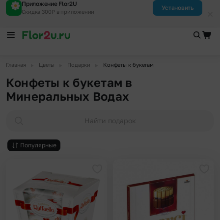
Приложение Flor2U
Установить
Скидка 300₽ в приложении
▶
▶
▶
Главная
Цветы
Подарки
Конфеты к букетам
Конфеты к букетам в
Минеральных Водах
Найти подарок
Популярные
Добавить в избранное
Доба