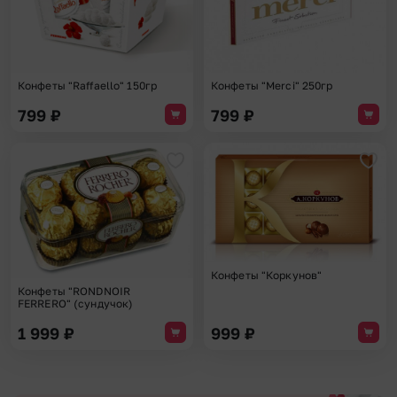
Конфеты "Raffaello" 150гр
Конфеты "Merci" 250гр
799
₽
799
₽
Добавить в избранное
Доба
Конфеты "Коркунов"
Конфеты "RONDNOIR
FERRERO" (сундучок)
1 999
₽
999
₽