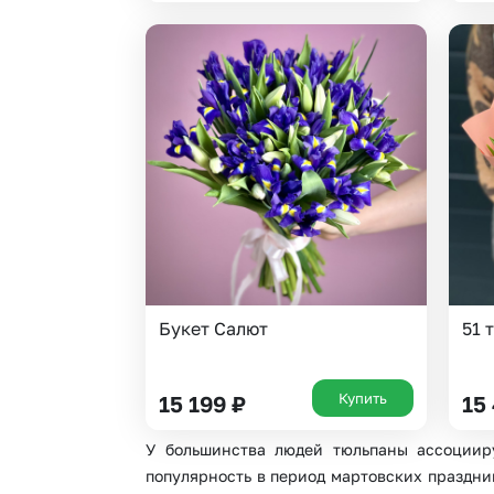
Букет Салют
51 
Купить
15 199
₽
15
У большинства людей тюльпаны ассоцииру
популярность в период мартовских праздник