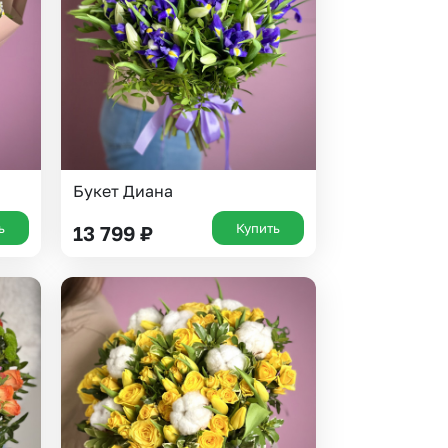
 10000 рублей
рная пятница
Букет Диана
ь
Купить
13 799
₽