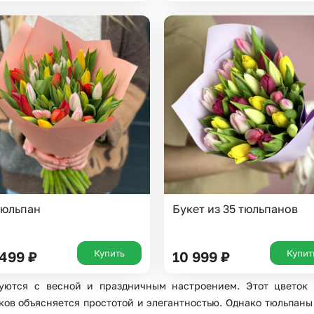
Казань
Уфа
Челябинск
Екатеринбург
Новосибирск
Омск
Волгоград
Воронеж
тюльпан
Букет из 35 тюльпанов
Купить
Купит
 499
₽
10 999
₽
ются с весной и праздничным настроением. Этот цветок 
ов объясняется простотой и элегантностью. Однако тюльпаны 