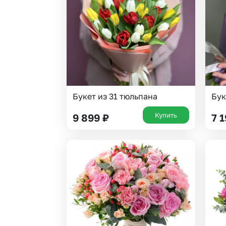
Гипсофила
Суккуленты
Гортензии
Тюльпаны
Ирисы
Фрезия
Каллы
Эустома
Букет из 31 тюльпана
Бук
Купить
9 899
₽
7 