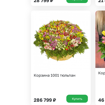
28 799
₽
21
Кор
Корзина 1001 тюльпан
Купить
286 799
₽
46