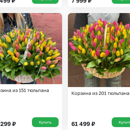
 499
₽
7 999
₽
Выберите город доставки
зина из 151 тюльпана
Корзина из 201 тюльпана
Или выберите из популярных
Москва и МО
Санкт-Петербург
Купить
Купит
 299
₽
61 499
₽
Нижний Новгород
Самара