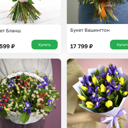
Букет Вашингтон
ет Бланш
Купить
Купит
 599
₽
17 799
₽