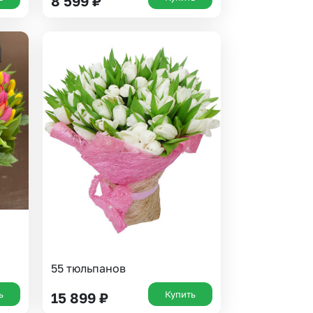
8 599
₽
55 тюльпанов
ь
Купить
15 899
₽