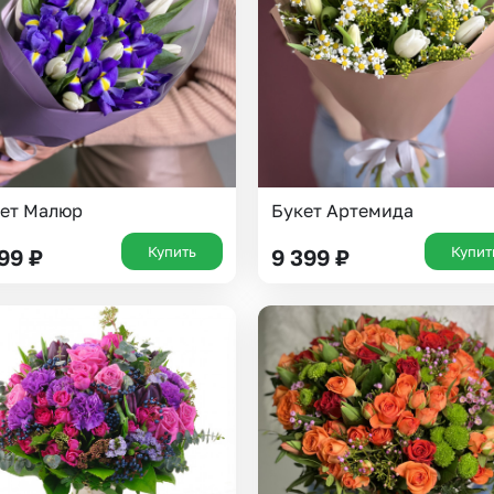
Insta букеты
До
Хиты продаж
Че
Новинки
Все категории
ет Малюр
Букет Артемида
Купить
Купит
199
₽
9 399
₽