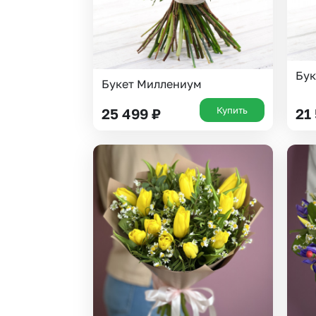
Бук
Букет Миллениум
Купить
25 499
₽
21