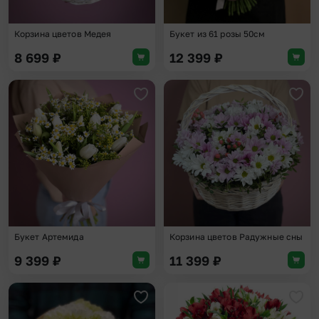
Корзина цветов Медея
Букет из 61 розы 50см
8 699
₽
12 399
₽
Добавить в избранное
Доба
Букет Артемида
Корзина цветов Радужные сны
9 399
₽
11 399
₽
Добавить в избранное
Доба